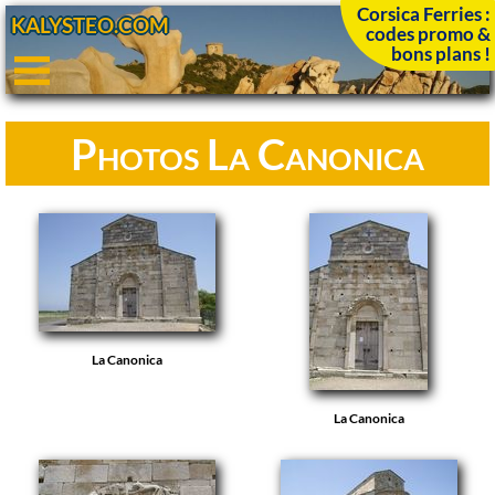
Corsica Ferries :
KALYSTEO.COM
codes promo &
bons plans !
Photos La Canonica
La Canonica
La Canonica