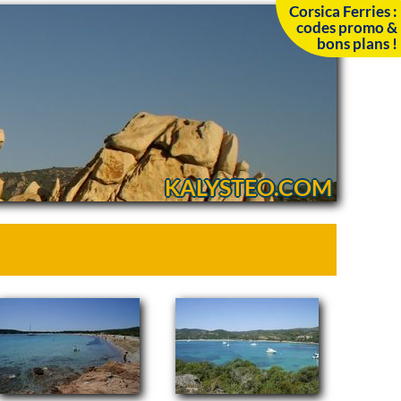
Corsica Ferries :
codes promo &
bons plans !
KALYSTEO.COM